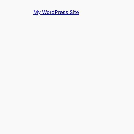
Skip
My WordPress Site
to
content