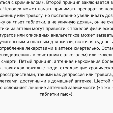
аться с криминалом». Второй принцип заключается в
. Человек может начать принимать препарат по наз
онницу или тревогу, но постепенно увеличивать до
ку он «пьет таблетки, а не уличную дрянь», он не с
тики из аптеки могут привести к тяжелой физическ
туратов или опиоидных анальгетиков может вызват
учительным и опасным для жизни, включая судороги
потребление лекарствами в аптеке смертельно. Ост
ензодиазепины в сочетании с алкоголем) или тяже
к смерти. Пятый принцип: аптечная наркомания боле
я, таких как пожилые люди, страдающие хроническо
расстройствами, такими как депрессия или тревога,
летками, доступными в домашней аптечке. Шестой 
о осложняет лечение аптечной зависимости («я же 
таблетки пью»).