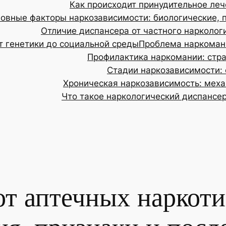
Как происходит принудительное леч
овные факторы наркозависимости: биологические, 
Отличие диспансера от частного нарколог
т генетики до социальной среды
Проблема наркомани
Профилактика наркомании: стр
Стадии наркозависимости: 
Хроническая наркозависимость: меха
Что такое наркологический диспансер
от аптечных наркоти