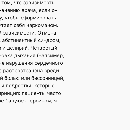
 том, что зависимость
начению врача, если он
зу, чтобы сформировать
читает себя наркоманом.
ой зависимости. Отмена
ь абстинентный синдром,
 и делирий. Четвертый
ановка дыхания (например,
лые нарушения сердечного
е распространена среди
й болью или бессонницей,
 и подростки, которые
принцип: пациенты часто
не балуюсь героином, я