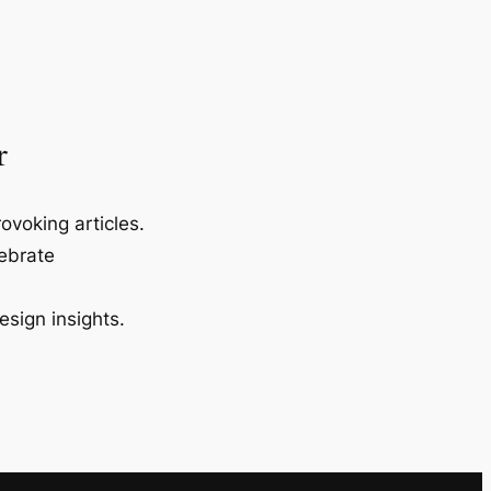
r
ovoking articles.
lebrate
esign insights.