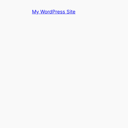
Skip
My WordPress Site
to
content