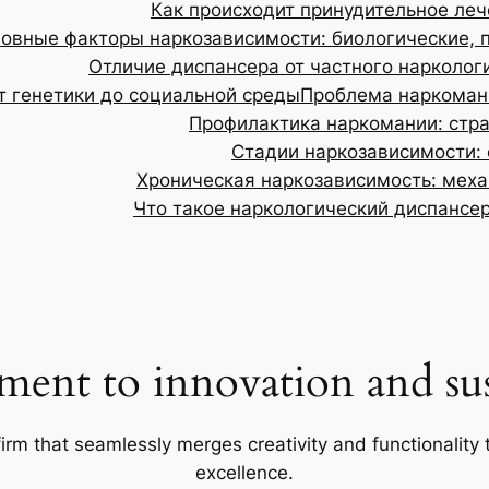
Как происходит принудительное леч
овные факторы наркозависимости: биологические, 
Отличие диспансера от частного нарколог
т генетики до социальной среды
Проблема наркомани
Профилактика наркомании: стр
Стадии наркозависимости: 
Хроническая наркозависимость: меха
Что такое наркологический диспансер
ent to innovation and sust
firm that seamlessly merges creativity and functionality t
excellence.